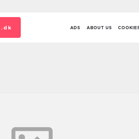
.
dk
ADS
ABOUT US
COOKIE