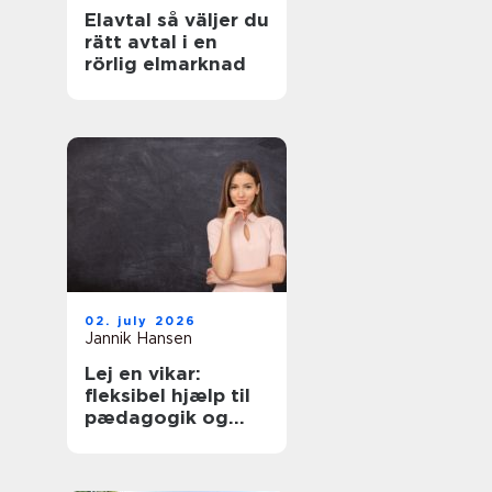
Elavtal så väljer du
rätt avtal i en
rörlig elmarknad
02. july 2026
Jannik Hansen
Lej en vikar:
fleksibel hjælp til
pædagogik og
sundhed