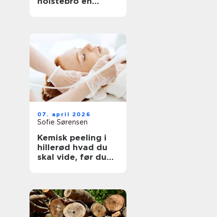
holstebro en
genvej til et nyt
køkken
07. april 2026
Sofie Sørensen
Kemisk peeling i
hillerød hvad du
skal vide, før du
booker tid