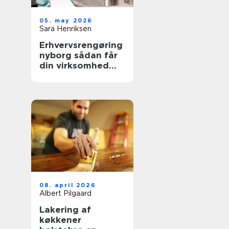
05. may 2026
Sara Henriksen
Erhvervsrengøring
nyborg sådan får
din virksomhed
mere tid og bedre
trivsel
08. april 2026
Albert Pilgaard
Lakering af
køkkener