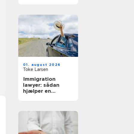
hverdag
01. august 2026
Toke Larsen
Immigration
lawyer: sådan
hjælper en
specialist med
dansk indvandring