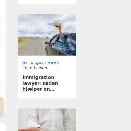
hverdag
01. august 2026
Toke Larsen
Immigration
lawyer: sådan
hjælper en
specialist med
dansk indvandring