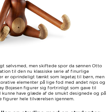
igt sølvsmed, men skiftede spor da sønnen Otto
tion til den nu klassiske serie af finurlige
er er oprindeligt tænkt som legetøj til børn, men
korative elementer på lige fod med andet nips og
y Bojesen figurer sig fortrinligt som gave til
il kunne have glæde af de smukt designede og på
 figurer hele tilværelsen igennem.