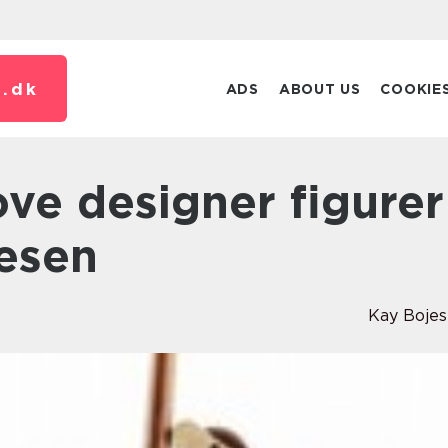
.
dk
ADS
ABOUT US
COOKIE
jesen
Kay Boje