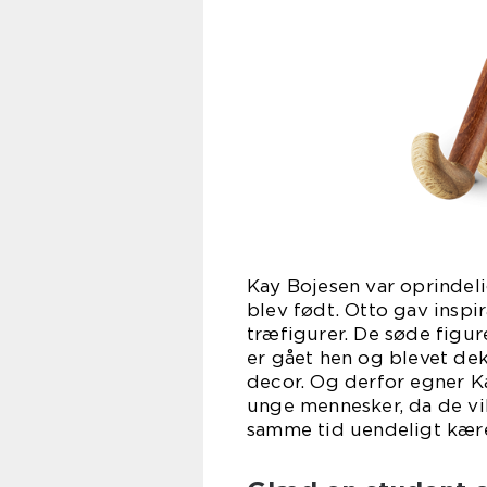
Kay Bojesen var oprindel
blev født. Otto gav inspira
træfigurer. De søde figur
er gået hen og blevet de
decor. Og derfor egner Ka
unge mennesker, da de v
samme tid uendeligt kære