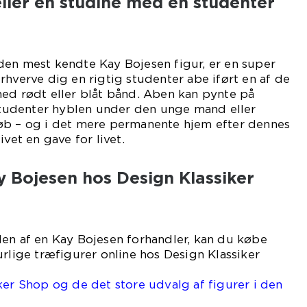
ller en studine med en studenter
den mest kendte Kay Bojesen figur, er en super
rhverve dig en rigtig studenter abe iført en af de
med rødt eller blåt bånd. Aben kan pynte på
 studenter hyblen under den unge mand eller
øb – og i det mere permanente hjem efter dennes
ivet en gave for livet.
y Bojesen hos Design Klassiker
den af en Kay Bojesen forhandler, kan du købe
urlige træfigurer online hos Design Klassiker
ker Shop og de det store udvalg af figurer i den