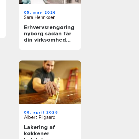
05. may 2026
Sara Henriksen
Erhvervsrengøring
nyborg sådan får
din virksomhed
mere tid og bedre
trivsel
08. april 2026
Albert Pilgaard
Lakering af
køkkener