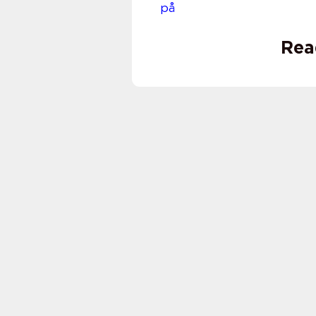
på desig
Rea