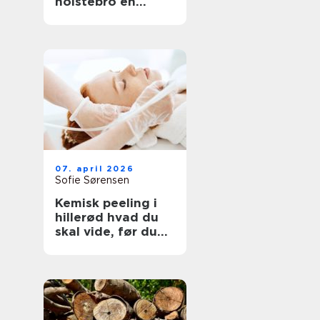
holstebro en
genvej til et nyt
køkken
07. april 2026
Sofie Sørensen
Kemisk peeling i
hillerød hvad du
skal vide, før du
booker tid