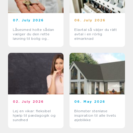
07. July 2026
06. July 2026
Låsesmed holte sådan
Elavtal så väljer du rätt
vælger du den rette
avtal i en rörlig
løsning til bolig og
elmarknad
erhverv
02. July 2026
06. May 2026
Lej en vikar: fleksibel
Blomster stenløse
hjælp til pædagogik og
inspiration til alle livets
sundhed
øjeblikke