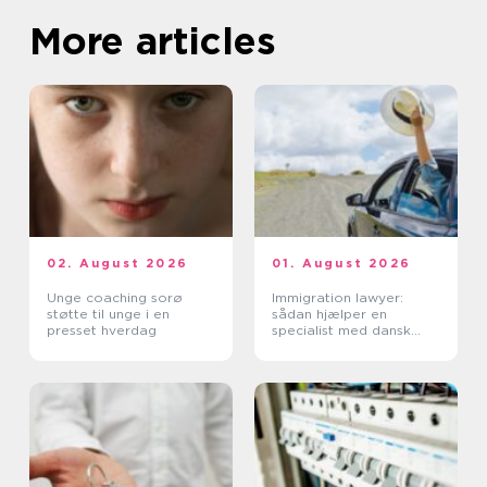
More articles
02. August 2026
01. August 2026
Unge coaching sorø
Immigration lawyer:
støtte til unge i en
sådan hjælper en
presset hverdag
specialist med dansk
indvandring