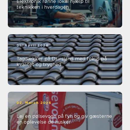
Elektronik rønne lokal hjælp til
teknikken i hverdagen
01. April 2026
Tagdækker på Djursland med fokus på
kvalitet og tryghed
02. March 2026
Lej en pølsevogn på fyn og giv gæsterne
en oplevelse de husker