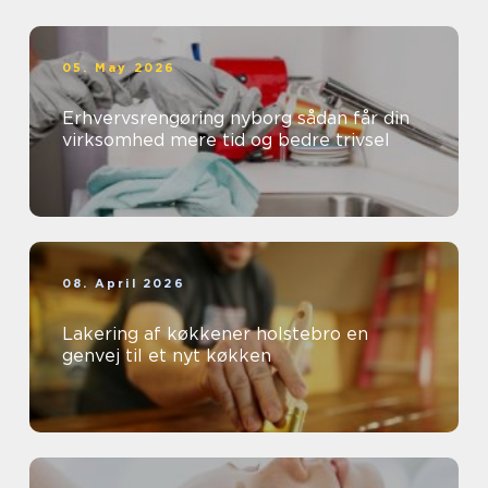
05. May 2026
Erhvervsrengøring nyborg sådan får din
virksomhed mere tid og bedre trivsel
08. April 2026
Lakering af køkkener holstebro en
genvej til et nyt køkken