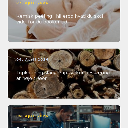
07. April 2026
Kemisk peeling i hillerød hvad du skal
vide, før du booker tid
06. April 2026
Topkabning slangerup: sikker beskæring
af høje træer
05. April 2026