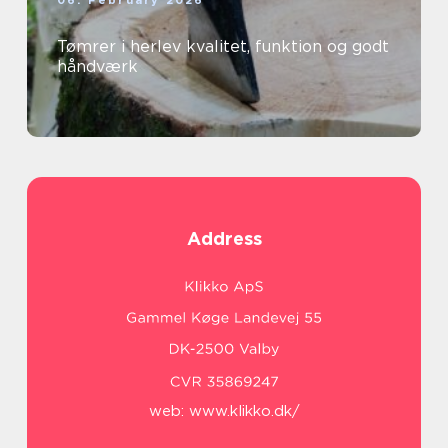
Tømrer i herlev kvalitet, funktion og godt
håndværk
Address
web:
www.klikko.dk/