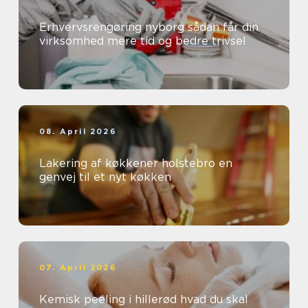
Erhvervsrengøring nyborg sådan får din
virksomhed mere tid og bedre trivsel
08. April 2026
Lakering af køkkener holstebro en
genvej til et nyt køkken
07. April 2026
Kemisk peeling i hillerød hvad du skal