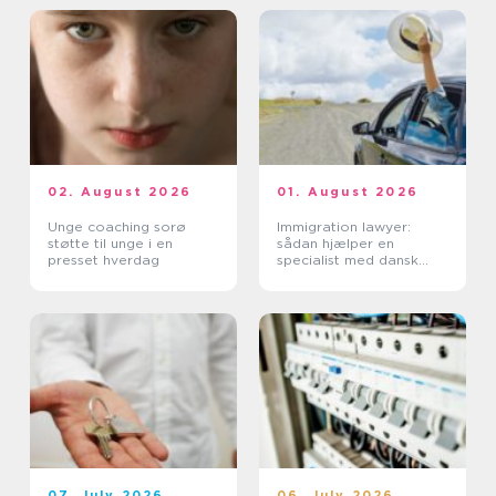
02. August 2026
01. August 2026
Unge coaching sorø
Immigration lawyer:
støtte til unge i en
sådan hjælper en
presset hverdag
specialist med dansk
indvandring
07. July 2026
06. July 2026