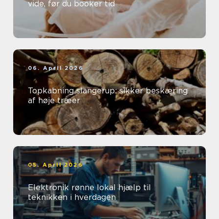
vide, før du booker tid
06. April 2026
Topkabning slangerup: sikker beskæring
af høje træer
05. April 2026
Elektronik rønne lokal hjælp til
teknikken i hverdagen