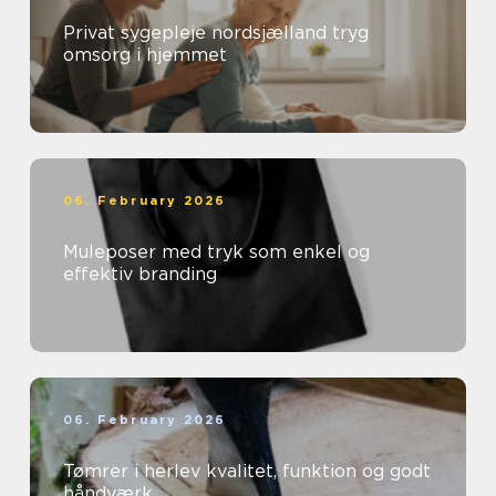
Privat sygepleje nordsjælland tryg
omsorg i hjemmet
06. February 2026
Muleposer med tryk som enkel og
effektiv branding
06. February 2026
Tømrer i herlev kvalitet, funktion og godt
håndværk