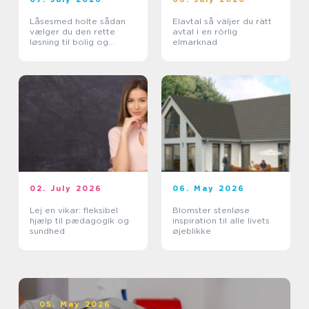
Låsesmed holte sådan
Elavtal så väljer du rätt
vælger du den rette
avtal i en rörlig
løsning til bolig og
elmarknad
erhverv
02. July 2026
06. May 2026
Lej en vikar: fleksibel
Blomster stenløse
hjælp til pædagogik og
inspiration til alle livets
sundhed
øjeblikke
05. May 2026