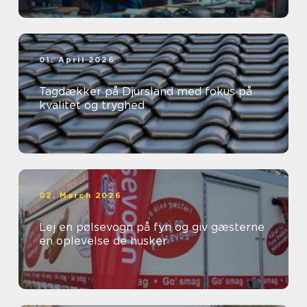
01. April 2026
Tagdækker på Djursland med fokus på
kvalitet og tryghed
02. March 2026
Lej en pølsevogn på fyn og giv gæsterne
en oplevelse de husker