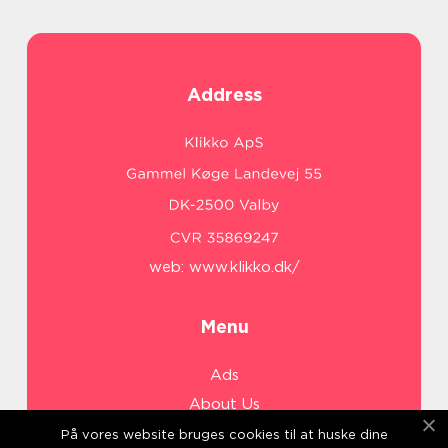
Address
web:
www.klikko.dk/
Menu
Ads
About Us
Cookies
På vores website bruges cookies til at huske dine