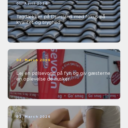
01. April 2026
Tagdækker på Djursland med fokus på
kvalitet og tryghed
02. March 2026
Lej en pølsevogn på fyn og giv gæsterne
en oplevelse de husker
02. March 2026