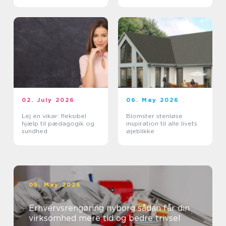
erhverv
02. July 2026
06. May 2026
Lej en vikar: fleksibel
Blomster stenløse
hjælp til pædagogik og
inspiration til alle livets
sundhed
øjeblikke
05. May 2026
Erhvervsrengøring nyborg sådan får din
virksomhed mere tid og bedre trivsel