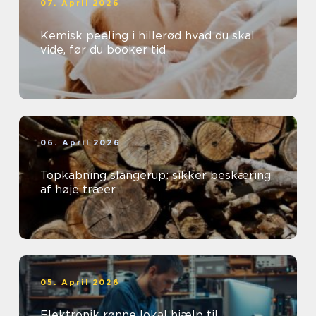
07. April 2026
Kemisk peeling i hillerød hvad du skal
vide, før du booker tid
06. April 2026
Topkabning slangerup: sikker beskæring
af høje træer
05. April 2026
Elektronik rønne lokal hjælp til