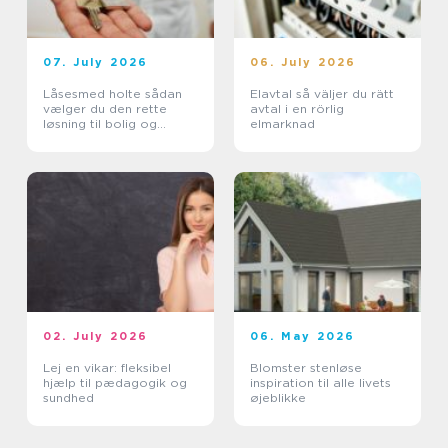
07. July 2026
06. July 2026
Låsesmed holte sådan
Elavtal så väljer du rätt
vælger du den rette
avtal i en rörlig
løsning til bolig og
elmarknad
erhverv
02. July 2026
06. May 2026
Lej en vikar: fleksibel
Blomster stenløse
hjælp til pædagogik og
inspiration til alle livets
sundhed
øjeblikke