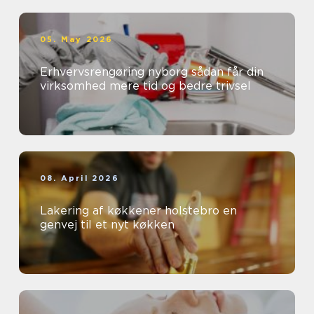
05. May 2026
Erhvervsrengøring nyborg sådan får din
virksomhed mere tid og bedre trivsel
08. April 2026
Lakering af køkkener holstebro en
genvej til et nyt køkken