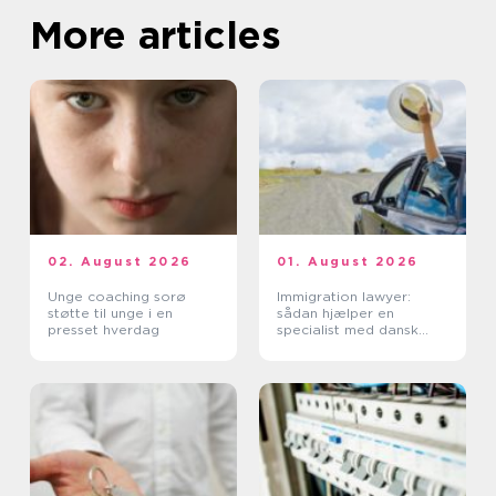
More articles
02. August 2026
01. August 2026
Unge coaching sorø
Immigration lawyer:
støtte til unge i en
sådan hjælper en
presset hverdag
specialist med dansk
indvandring