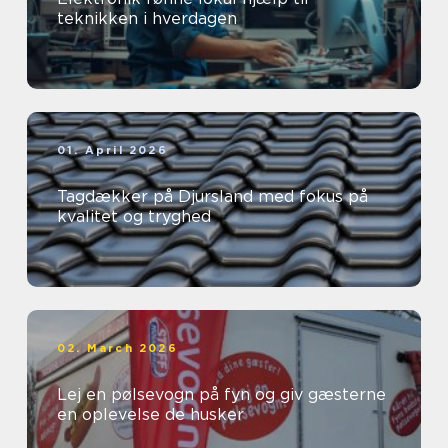
teknikken i hverdagen
01. April 2026
Tagdækker på Djursland med fokus på
kvalitet og tryghed
02. March 2026
Lej en pølsevogn på fyn og giv gæsterne
en oplevelse de husker