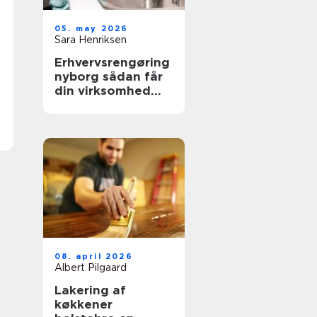
05. may 2026
Sara Henriksen
Erhvervsrengøring
nyborg sådan får
din virksomhed
mere tid og bedre
trivsel
08. april 2026
Albert Pilgaard
Lakering af
køkkener