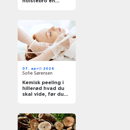
holstebro en
genvej til et nyt
køkken
07. april 2026
Sofie Sørensen
Kemisk peeling i
hillerød hvad du
skal vide, før du
booker tid