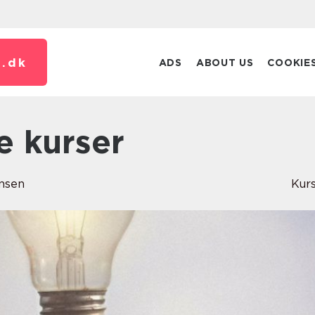
.
dk
ADS
ABOUT US
COOKIE
ge kurser
nsen
Kur