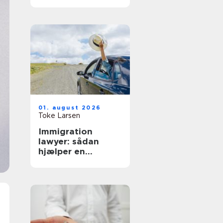
hverdag
01. august 2026
Toke Larsen
Immigration
lawyer: sådan
hjælper en
specialist med
dansk indvandring