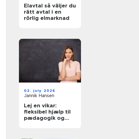
Elavtal så väljer du
rätt avtal i en
rörlig elmarknad
02. july 2026
Jannik Hansen
Lej en vikar:
fleksibel hjælp til
pædagogik og
sundhed