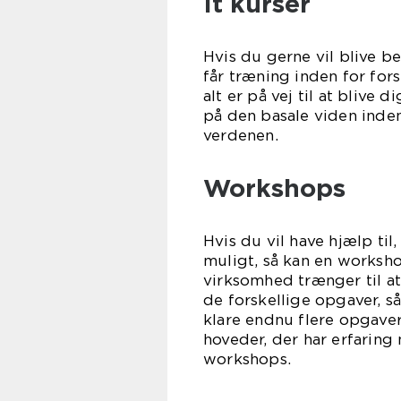
It kurser
Hvis du gerne vil blive be
får træning inden for for
alt er på vej til at blive 
på den basale viden inden
ver
Workshops
Hvis du vil have hjælp ti
muligt, så kan en worksho
virksomhed trænger til 
de forskellige opgaver, s
klare endnu flere opgaver. 
hoveder, der har erfaring
work