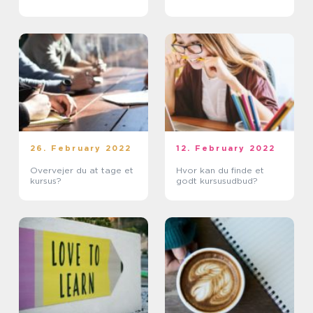
26. February 2022
12. February 2022
Overvejer du at tage et
Hvor kan du finde et
kursus?
godt kursusudbud?