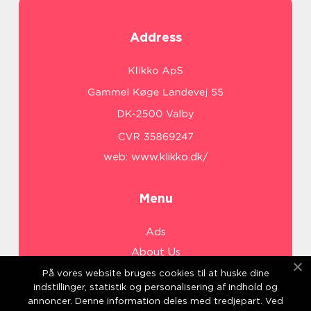
Address
web:
www.klikko.dk/
Menu
Ads
About Us
Cookies
På vores website bruges cookies til at huske dine
indstillinger, statistik og personalisering af indhold og
Contact
annoncer. Denne information deles med tredjepart. Ved