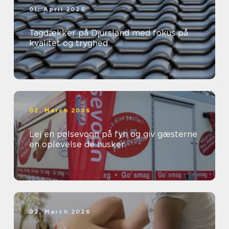
01. April 2026
Tagdækker på Djursland med fokus på
kvalitet og tryghed
02. March 2026
Lej en pølsevogn på fyn og giv gæsterne
en oplevelse de husker
02. March 2026