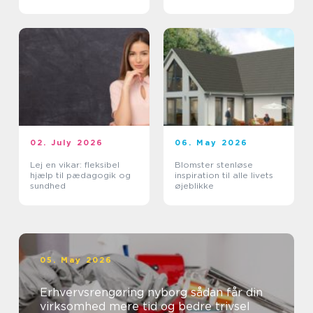
erhverv
02. July 2026
06. May 2026
Lej en vikar: fleksibel
Blomster stenløse
hjælp til pædagogik og
inspiration til alle livets
sundhed
øjeblikke
05. May 2026
Erhvervsrengøring nyborg sådan får din
virksomhed mere tid og bedre trivsel