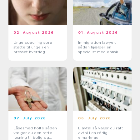
02. August 2026
01. August 2026
Unge coaching sorø
Immigration lawyer:
støtte til unge i en
sådan hjælper en
presset hverdag
specialist med dansk
indvandring
07. July 2026
06. July 2026
Låsesmed holte sådan
Elavtal så väljer du rätt
vælger du den rette
avtal i en rörlig
løsning til bolig og
elmarknad