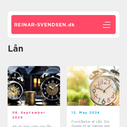
REINAR-SVENDSEN.
dk
lån
08. September
12. May 2024
2024
Forståelse af Lån: Din
Guide til at Vælge det
Alt du bør vide om lån: